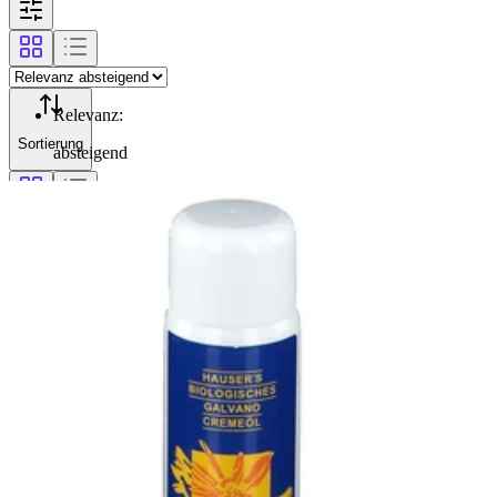
Relevanz
:
Sortierung
absteigend
Filterung