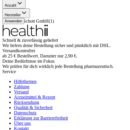
Anzahl
200 ml
(
1
)
Hersteller
Pharma Schott GmbH
(
1
)
Anwenden
Schnell & zuverlässig geliefert
Wir liefern deine Bestellung sicher und
pünktlich
mit
DHL
.
Versandkostenfrei
ab
25
€
Bestellwert. Darunter nur
2,90
€
.
Deine Bedürfnisse im Fokus
Wir prüfen für dich wirklich
jede
Bestellung pharmazeutisch.
Service
Hilfethemen
Zahlung
Versand
Arzneimittel & Rezept
Rücksendung
Qualität & Sicherheit
Datenschutz
Erklärung zur Barrierefreiheit
Über uns
Kontakt