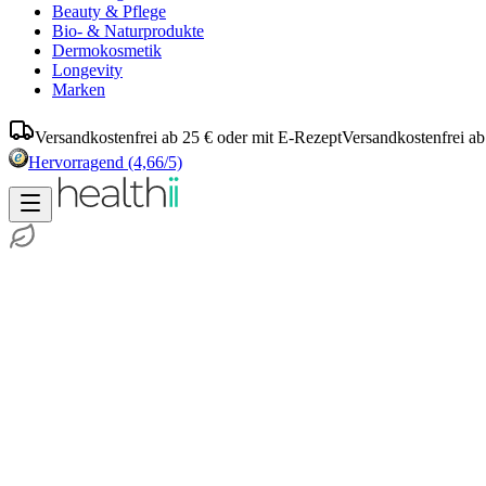
Beauty & Pflege
Bio- & Naturprodukte
Dermokosmetik
Longevity
Marken
Versandkostenfrei ab 25 € oder mit E-Rezept
Versandkostenfrei ab
Hervorragend
(4,66/5)