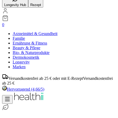
Longevity Hub
Rezept
0
Arzneimittel & Gesundheit
Familie
Ernährung & Fitness
Beauty & Pflege
Bio- & Naturprodukte
Dermokosmetik
Longevity
Marken
Versandkostenfrei ab 25 € oder mit E-Rezept
Versandkostenfrei
ab 25 €
Hervorragend
(4,66/5)