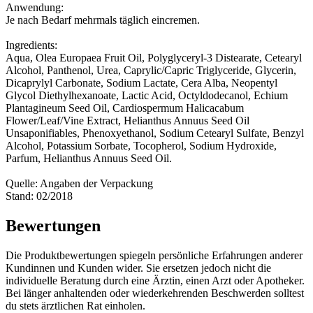
Anwendung:
Je nach Bedarf mehrmals täglich eincremen.
Ingredients:
Aqua, Olea Europaea Fruit Oil, Polyglyceryl-3 Distearate, Cetearyl
Alcohol, Panthenol, Urea, Caprylic/Capric Triglyceride, Glycerin,
Dicaprylyl Carbonate, Sodium Lactate, Cera Alba, Neopentyl
Glycol Diethylhexanoate, Lactic Acid, Octyldodecanol, Echium
Plantagineum Seed Oil, Cardiospermum Halicacabum
Flower/Leaf/Vine Extract, Helianthus Annuus Seed Oil
Unsaponifiables, Phenoxyethanol, Sodium Cetearyl Sulfate, Benzyl
Alcohol, Potassium Sorbate, Tocopherol, Sodium Hydroxide,
Parfum, Helianthus Annuus Seed Oil.
Quelle: Angaben der Verpackung
Stand: 02/2018
Bewertungen
Die Produktbewertungen spiegeln persönliche Erfahrungen anderer
Kundinnen und Kunden wider. Sie ersetzen jedoch nicht die
individuelle Beratung durch eine Ärztin, einen Arzt oder Apotheker.
Bei länger anhaltenden oder wiederkehrenden Beschwerden solltest
du stets ärztlichen Rat einholen.