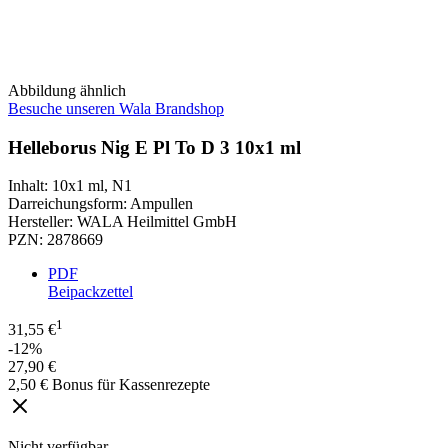
Abbildung ähnlich
Besuche unseren Wala Brandshop
Helleborus Nig E Pl To D 3 10x1 ml
Inhalt
:
10x1 ml
,
N1
Darreichungsform
:
Ampullen
Hersteller
:
WALA Heilmittel GmbH
PZN
:
2878669
PDF
Beipackzettel
1
31,55 €
-12%
27,90 €
2,50 € Bonus für Kassenrezepte
Nicht verfügbar