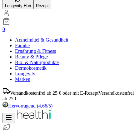
Longevity Hub
Rezept
0
Arzneimittel & Gesundheit
Familie
Ernährung & Fitness
Beauty & Pflege
Bio- & Naturprodukte
Dermokosmetik
Longevity
Marken
Versandkostenfrei ab 25 € oder mit E-Rezept
Versandkostenfrei
ab 25 €
Hervorragend
(4,66/5)