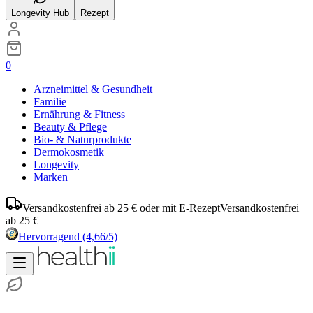
Longevity Hub
Rezept
0
Arzneimittel & Gesundheit
Familie
Ernährung & Fitness
Beauty & Pflege
Bio- & Naturprodukte
Dermokosmetik
Longevity
Marken
Versandkostenfrei ab 25 € oder mit E-Rezept
Versandkostenfrei
ab 25 €
Hervorragend
(4,66/5)