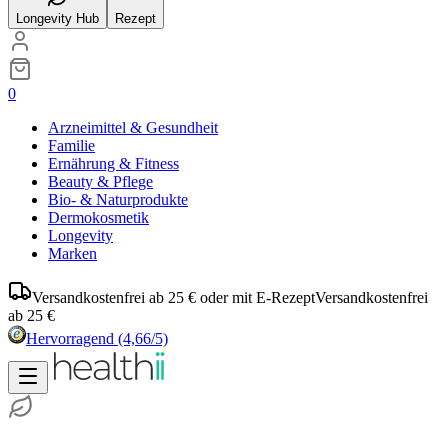
Longevity Hub
Rezept
0
Arzneimittel & Gesundheit
Familie
Ernährung & Fitness
Beauty & Pflege
Bio- & Naturprodukte
Dermokosmetik
Longevity
Marken
Versandkostenfrei ab 25 € oder mit E-Rezept
Versandkostenfrei
ab 25 €
Hervorragend
(4,66/5)