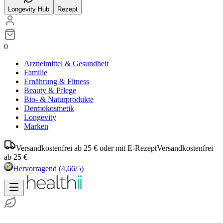
Longevity Hub
Rezept
0
Arzneimittel & Gesundheit
Familie
Ernährung & Fitness
Beauty & Pflege
Bio- & Naturprodukte
Dermokosmetik
Longevity
Marken
Versandkostenfrei ab 25 € oder mit E-Rezept
Versandkostenfrei
ab 25 €
Hervorragend
(4,66/5)