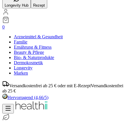
Longevity Hub
Rezept
0
Arzneimittel & Gesundheit
Familie
Ernährung & Fitness
Beauty & Pflege
Bio- & Naturprodukte
Dermokosmetik
Longevity
Marken
Versandkostenfrei ab 25 € oder mit E-Rezept
Versandkostenfrei
ab 25 €
Hervorragend
(4,66/5)