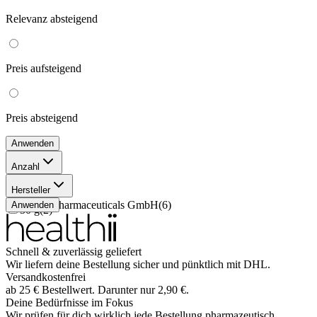
Relevanz
absteigend
Preis
aufsteigend
Preis
absteigend
Anwenden
Anzahl
100 g
(
2
)
Hersteller
150 g
(
2
)
Esteve Pharmaceuticals GmbH
(
6
)
Anwenden
50 g
(
2
)
Schnell & zuverlässig geliefert
Wir liefern deine Bestellung sicher und
pünktlich
mit
DHL
.
Versandkostenfrei
ab
25
€
Bestellwert. Darunter nur
2,90
€
.
Deine Bedürfnisse im Fokus
Wir prüfen für dich wirklich
jede
Bestellung pharmazeutisch.