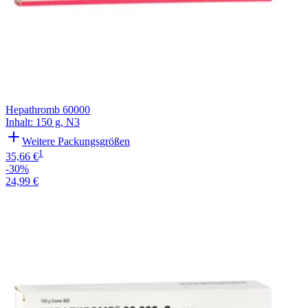
Hepathromb 60000
Inhalt
:
150 g
,
N3
Weitere Packungsgrößen
1
35,66 €
-30%
24,99 €