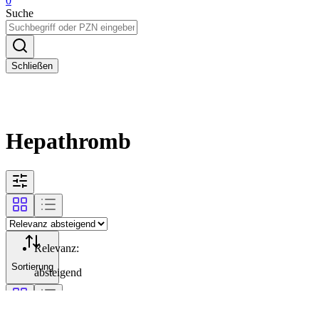
0
Suche
Schließen
Hepathromb
Relevanz
:
Sortierung
absteigend