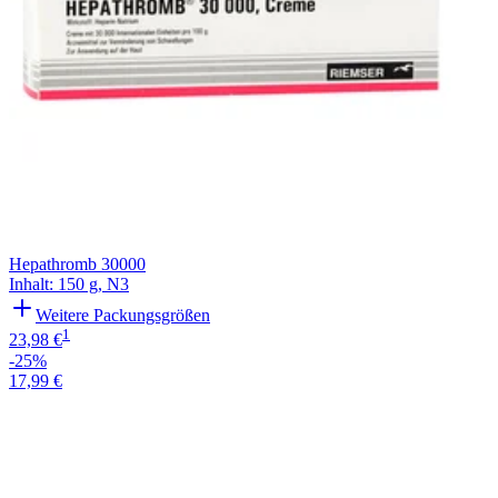
Hepathromb 30000
Inhalt
:
150 g
,
N3
Weitere Packungsgrößen
1
23,98 €
-25%
17,99 €