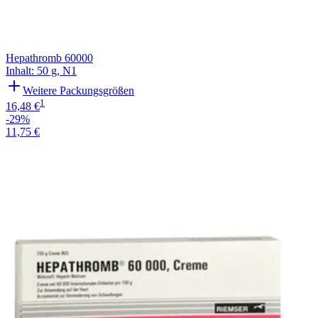
Hepathromb 60000
Inhalt
:
50 g
,
N1
Weitere Packungsgrößen
1
16,48 €
-29%
11,75 €