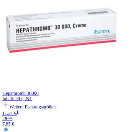
Hepathromb 30000
Inhalt
:
50 g
,
N1
Weitere Packungsgrößen
1
11,21 €
-30%
7,85 €