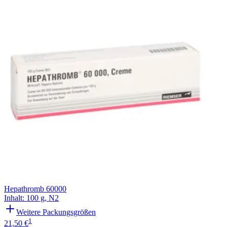
Filterung
Hepathromb 60000
Inhalt
:
100 g
,
N2
Weitere Packungsgrößen
1
21,50 €