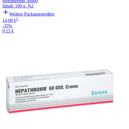
Hepathromb 30000
Inhalt
:
100 g
,
N2
Weitere Packungsgrößen
1
14,08 €
-35%
9,15 €