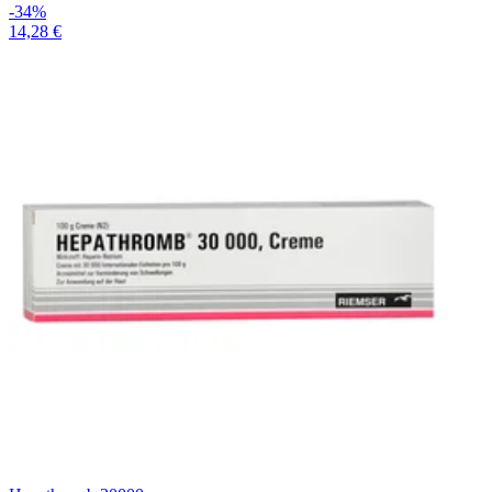
-34%
14,28 €