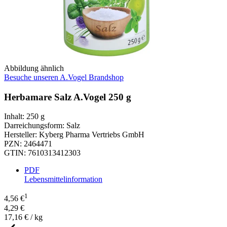
Abbildung ähnlich
Besuche unseren A.Vogel Brandshop
Herbamare Salz A.Vogel 250 g
Inhalt
:
250 g
Darreichungsform
:
Salz
Hersteller
:
Kyberg Pharma Vertriebs GmbH
PZN
:
2464471
GTIN
:
7610313412303
PDF
Lebensmittelinformation
1
4,56 €
4,29 €
17,16 € / kg