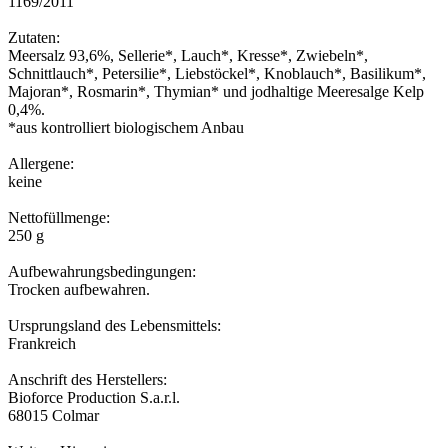
1169/2011
Zutaten:
Meersalz 93,6%, Sellerie*, Lauch*, Kresse*, Zwiebeln*,
Schnittlauch*, Petersilie*, Liebstöckel*, Knoblauch*, Basilikum*,
Majoran*, Rosmarin*, Thymian* und jodhaltige Meeresalge Kelp
0,4%.
*aus kontrolliert biologischem Anbau
Allergene:
keine
Nettofüllmenge:
250 g
Aufbewahrungsbedingungen:
Trocken aufbewahren.
Ursprungsland des Lebensmittels:
Frankreich
Anschrift des Herstellers:
Bioforce Production S.a.r.l.
68015 Colmar