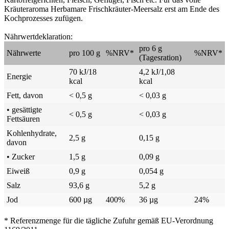
Kräuteraroma Herbamare Frischkräuter-Meersalz erst am Ende des
Kochprozesses zufügen.
Nährwertdeklaration:
pro 6 g
Nährwerte
pro 100 g
%NRV*
%NRV*
(Tagesration)
70 kJ/18
4,2 kJ/1,08
Energie
kcal
kcal
Fett, davon
< 0,5 g
< 0,03 g
• gesättigte
< 0,5 g
< 0,03 g
Fettsäuren
Kohlenhydrate,
2,5 g
0,15 g
davon
• Zucker
1,5 g
0,09 g
Eiweiß
0,9 g
0,054 g
Salz
93,6 g
5,2 g
Jod
600 µg
400%
36 µg
24%
* Referenzmenge für die tägliche Zufuhr gemäß EU-Verordnung