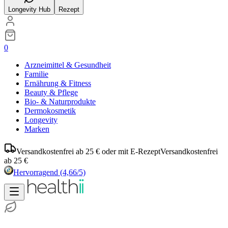
Longevity Hub
Rezept
0
Arzneimittel & Gesundheit
Familie
Ernährung & Fitness
Beauty & Pflege
Bio- & Naturprodukte
Dermokosmetik
Longevity
Marken
Versandkostenfrei ab 25 € oder mit E-Rezept
Versandkostenfrei
ab 25 €
Hervorragend
(4,66/5)