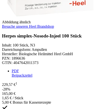
Abbildung ähnlich
Besuche unseren Heel Brandshop
Herpes simplex-Nosode-Injeel 100 Stück
Inhalt
:
100 Stück
,
N3
Darreichungsform
:
Ampullen
Hersteller
:
Biologische Heilmittel Heel GmbH
PZN
:
1896636
GTIN
:
4047642011373
PDF
Beipackzettel
1
229,57 €
-28%
165,00 €
1,65 € / Stück
5,00 € Bonus für Kassenrezepte