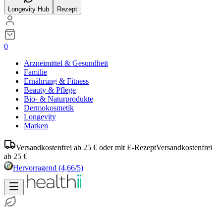
Longevity Hub
Rezept
0
Arzneimittel & Gesundheit
Familie
Ernährung & Fitness
Beauty & Pflege
Bio- & Naturprodukte
Dermokosmetik
Longevity
Marken
Versandkostenfrei ab 25 € oder mit E-Rezept
Versandkostenfrei
ab 25 €
Hervorragend
(4,66/5)