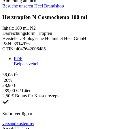
Abbildung ähnlich
Besuche unseren Heel Brandshop
Herztropfen N Cosmochema 100 ml
Inhalt
:
100 ml
,
N2
Darreichungsform
:
Tropfen
Hersteller
:
Biologische Heilmittel Heel GmbH
PZN
:
3914976
GTIN
:
4047642006485
PDF
Beipackzettel
1
36,08 €
-20%
28,90 €
289,00 € / Liter
2,50 € Bonus für Kassenrezepte
Sofort verfügbar
versandkostenfrei
Anzahl