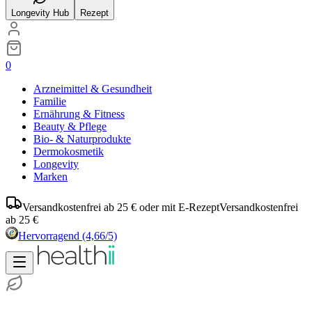
Longevity Hub
Rezept
0
Arzneimittel & Gesundheit
Familie
Ernährung & Fitness
Beauty & Pflege
Bio- & Naturprodukte
Dermokosmetik
Longevity
Marken
Versandkostenfrei ab 25 € oder mit E-Rezept
Versandkostenfrei
ab 25 €
Hervorragend
(4,66/5)