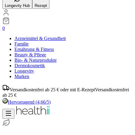
Longevity Hub
Rezept
0
Arzneimittel & Gesundheit
Familie
Ernährung & Fitness
Beauty & Pflege
Bio- & Naturprodukte
Dermokosmetik
Longevity
Marken
Versandkostenfrei ab 25 € oder mit E-Rezept
Versandkostenfrei
ab 25 €
Hervorragend
(4,66/5)