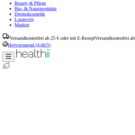
Beauty & Pflege
Bio- & Naturprodukte
Dermokosmetik
Longevity
Marken
Versandkostenfrei ab 25 € oder mit E-Rezept
Versandkostenfrei ab
Hervorragend
(4,66/5)