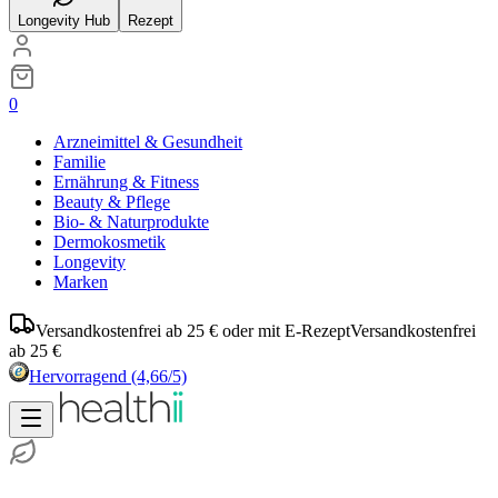
Longevity Hub
Rezept
0
Arzneimittel & Gesundheit
Familie
Ernährung & Fitness
Beauty & Pflege
Bio- & Naturprodukte
Dermokosmetik
Longevity
Marken
Versandkostenfrei ab 25 € oder mit E-Rezept
Versandkostenfrei
ab 25 €
Hervorragend
(4,66/5)