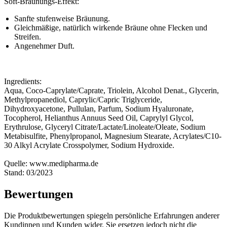
Soft-Bräunungs-Effekt:
Sanfte stufenweise Bräunung.
Gleichmäßige, natürlich wirkende Bräune ohne Flecken und
Streifen.
Angenehmer Duft.
Ingredients:
Aqua, Coco-Caprylate/Caprate, Triolein, Alcohol Denat., Glycerin,
Methylpropanediol, Caprylic/Capric Triglyceride,
Dihydroxyacetone, Pullulan, Parfum, Sodium Hyaluronate,
Tocopherol, Helianthus Annuus Seed Oil, Caprylyl Glycol,
Erythrulose, Glyceryl Citrate/Lactate/Linoleate/Oleate, Sodium
Metabisulfite, Phenylpropanol, Magnesium Stearate, Acrylates/C10-
30 Alkyl Acrylate Crosspolymer, Sodium Hydroxide.
Quelle: www.medipharma.de
Stand: 03/2023
Bewertungen
Die Produktbewertungen spiegeln persönliche Erfahrungen anderer
Kundinnen und Kunden wider. Sie ersetzen jedoch nicht die