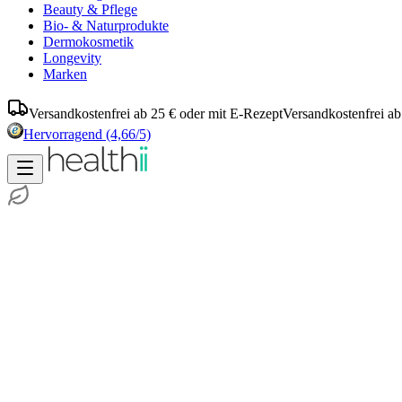
Beauty & Pflege
Bio- & Naturprodukte
Dermokosmetik
Longevity
Marken
Versandkostenfrei ab 25 € oder mit E-Rezept
Versandkostenfrei ab
Hervorragend
(4,66/5)