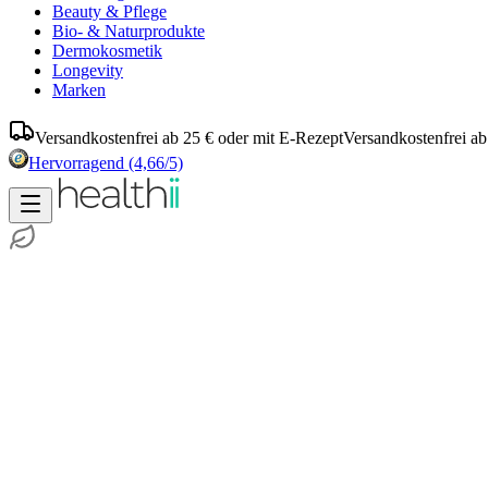
Beauty & Pflege
Bio- & Naturprodukte
Dermokosmetik
Longevity
Marken
Versandkostenfrei ab 25 € oder mit E-Rezept
Versandkostenfrei ab
Hervorragend
(4,66/5)