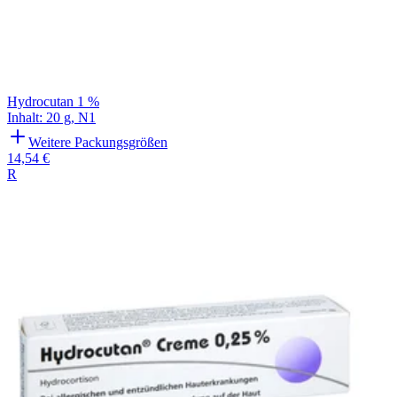
Hydrocutan 1 %
Inhalt
:
20 g
,
N1
Weitere Packungsgrößen
14,54 €
R