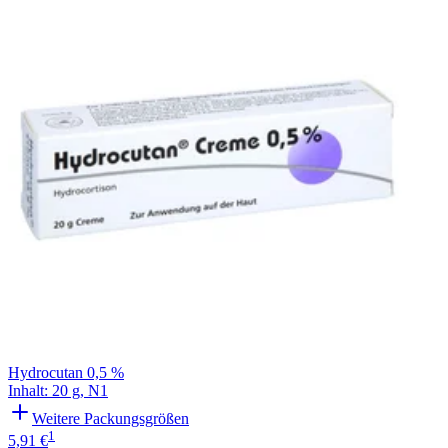
Filterung
Hydrocutan 0,5 %
Inhalt
:
20 g
,
N1
Weitere Packungsgrößen
1
5,91 €