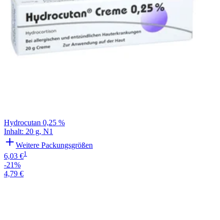
Hydrocutan 0,25 %
Inhalt
:
20 g
,
N1
Weitere Packungsgrößen
1
6,03 €
-21%
4,79 €