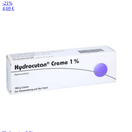
-21%
4,69 €