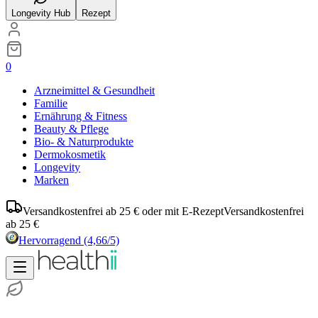
Longevity Hub
Rezept
0
Arzneimittel & Gesundheit
Familie
Ernährung & Fitness
Beauty & Pflege
Bio- & Naturprodukte
Dermokosmetik
Longevity
Marken
Versandkostenfrei ab 25 € oder mit E-Rezept
Versandkostenfrei
ab 25 €
Hervorragend
(4,66/5)