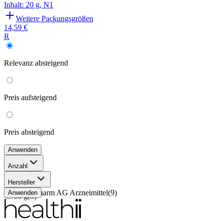
Inhalt
:
20 g
,
N1
Weitere Packungsgrößen
14,59 €
R
Relevanz
absteigend
Preis
aufsteigend
Preis
absteigend
Anwenden
Anzahl
100 g
(
2
)
Hersteller
20 g
(
4
)
Dermapharm AG Arzneimittel
(
9
)
Anwenden
50 g
(
3
)