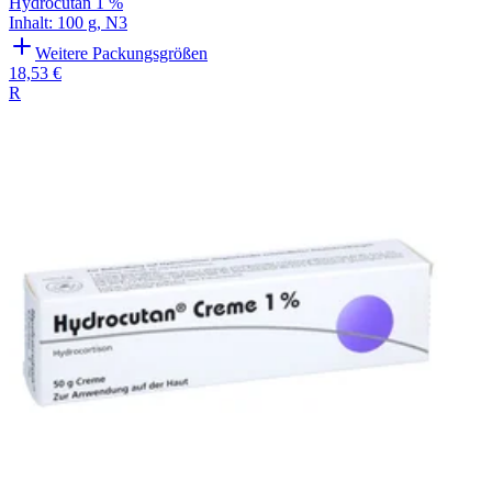
Hydrocutan 1 %
Inhalt
:
100 g
,
N3
Weitere Packungsgrößen
18,53 €
R