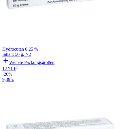
Hydrocutan 0,25 %
Inhalt
:
50 g
,
N2
Weitere Packungsgrößen
1
12,71 €
-26%
9,39 €