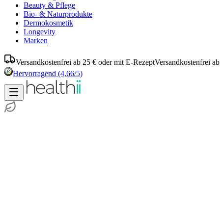
Beauty & Pflege
Bio- & Naturprodukte
Dermokosmetik
Longevity
Marken
Versandkostenfrei ab 25 € oder mit E-Rezept
Versandkostenfrei ab
Hervorragend
(4,66/5)