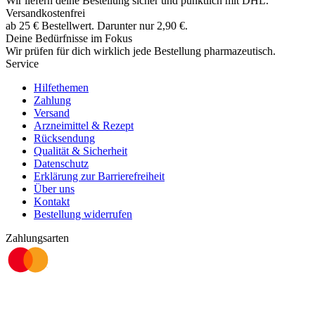
Wir liefern deine Bestellung sicher und
pünktlich
mit
DHL
.
Versandkostenfrei
ab
25
€
Bestellwert. Darunter nur
2,90
€
.
Deine Bedürfnisse im Fokus
Wir prüfen für dich wirklich
jede
Bestellung pharmazeutisch.
Service
Hilfethemen
Zahlung
Versand
Arzneimittel & Rezept
Rücksendung
Qualität & Sicherheit
Datenschutz
Erklärung zur Barrierefreiheit
Über uns
Kontakt
Bestellung widerrufen
Zahlungsarten