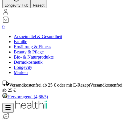
Longevity Hub
Rezept
0
Arzneimittel & Gesundheit
Familie
Ernährung & Fitness
Beauty & Pflege
Bio- & Naturprodukte
Dermokosmetik
Longevity
Marken
Versandkostenfrei ab 25 € oder mit E-Rezept
Versandkostenfrei
ab 25 €
Hervorragend
(4,66/5)