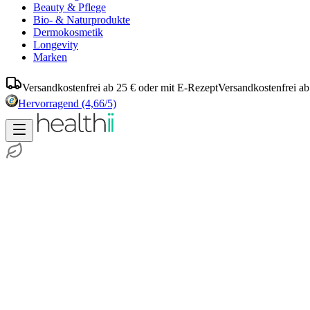
Beauty & Pflege
Bio- & Naturprodukte
Dermokosmetik
Longevity
Marken
Versandkostenfrei ab 25 € oder mit E-Rezept
Versandkostenfrei ab
Hervorragend
(4,66/5)