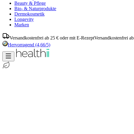
Beauty & Pflege
Bio- & Naturprodukte
Dermokosmetik
Longevity
Marken
Versandkostenfrei ab 25 € oder mit E-Rezept
Versandkostenfrei ab
Hervorragend
(4,66/5)