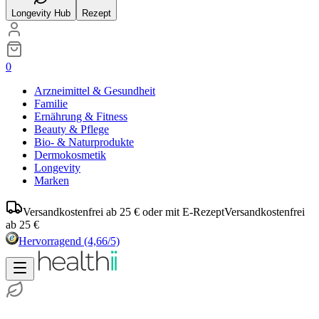
Longevity Hub
Rezept
0
Arzneimittel & Gesundheit
Familie
Ernährung & Fitness
Beauty & Pflege
Bio- & Naturprodukte
Dermokosmetik
Longevity
Marken
Versandkostenfrei ab 25 € oder mit E-Rezept
Versandkostenfrei
ab 25 €
Hervorragend
(4,66/5)