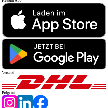
Healthii App
Versand
Folgt uns