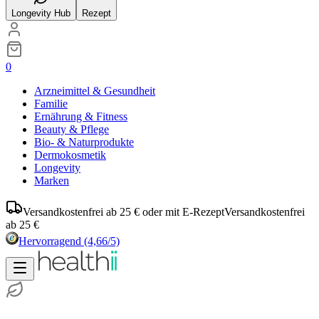
Longevity Hub
Rezept
0
Arzneimittel & Gesundheit
Familie
Ernährung & Fitness
Beauty & Pflege
Bio- & Naturprodukte
Dermokosmetik
Longevity
Marken
Versandkostenfrei ab 25 € oder mit E-Rezept
Versandkostenfrei
ab 25 €
Hervorragend
(4,66/5)