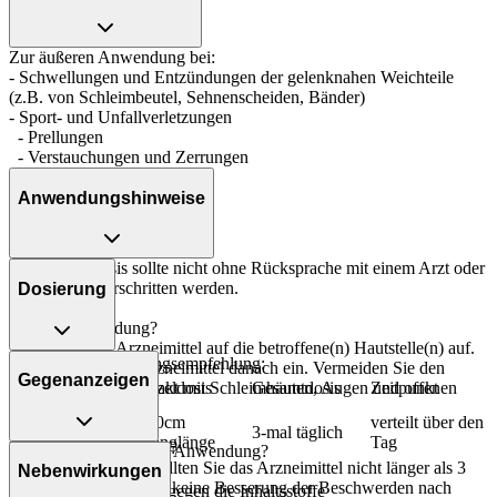
Zur äußeren Anwendung bei:
- Schwellungen und Entzündungen der gelenknahen Weichteile
(z.B. von Schleimbeutel, Sehnenscheiden, Bänder)
- Sport- und Unfallverletzungen
- Prellungen
- Verstauchungen und Zerrungen
Anwendungshinweise
Die Gesamtdosis sollte nicht ohne Rücksprache mit einem Arzt oder
Apotheker überschritten werden.
Dosierung
Art der Anwendung?
Tragen Sie das Arzneimittel auf die betroffene(n) Hautstelle(n) auf.
Allgemeine Dosierungsempfehlung:
Massieren Sie das Arzneimittel danach ein. Vermeiden Sie den
Gegenanzeigen
Personenkreis
Einzeldosis
Gesamtdosis
Zeitpunkt
versehentlichen Kontakt mit Schleimhäuten, Augen und offenen
Hautstellen.
Jugendliche ab
4-10cm
verteilt über den
14 Jahren und
3-mal täglich
Stranglänge
Tag
Dauer der Anwendung?
Was spricht gegen eine Anwendung?
Erwachsene
Ohne ärztlichen Rat sollten Sie das Arzneimittel nicht länger als 3
Nebenwirkungen
Tage anwenden, wenn keine Besserung der Beschwerden nach
- Überempfindlichkeit gegen die Inhaltsstoffe