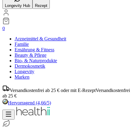
Longevity Hub
Rezept
0
Arzneimittel & Gesundheit
Familie
Ernährung & Fitness
Beauty & Pflege
Bio- & Naturprodukte
Dermokosmetik
Longevity
Marken
Versandkostenfrei ab 25 € oder mit E-Rezept
Versandkostenfrei
ab 25 €
Hervorragend
(4,66/5)