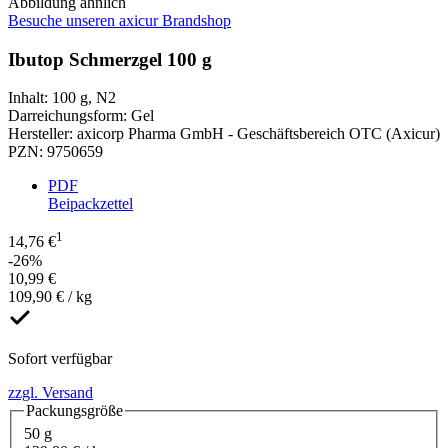
Abbildung ähnlich
Besuche unseren axicur Brandshop
Ibutop Schmerzgel 100 g
Inhalt
:
100 g
,
N2
Darreichungsform
:
Gel
Hersteller
:
axicorp Pharma GmbH - Geschäftsbereich OTC (Axicur)
PZN
:
9750659
PDF
Beipackzettel
1
14,76 €
-26%
10,99 €
109,90 € / kg
Sofort verfügbar
zzgl. Versand
Packungsgröße
50 g