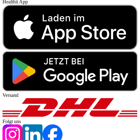
Healthii App
Versand
Folgt uns