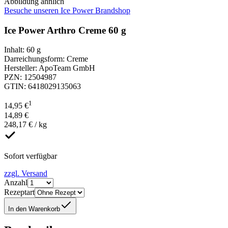
Abbildung ähnlich
Besuche unseren Ice Power Brandshop
Ice Power Arthro Creme 60 g
Inhalt
:
60 g
Darreichungsform
:
Creme
Hersteller
:
ApoTeam GmbH
PZN
:
12504987
GTIN
:
6418029135063
1
14,95 €
14,89 €
248,17 € / kg
Sofort verfügbar
zzgl. Versand
Anzahl
Rezeptart
In den Warenkorb