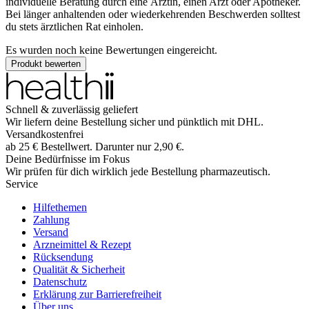
individuelle Beratung durch eine Ärztin, einen Arzt oder Apotheker.
Bei länger anhaltenden oder wiederkehrenden Beschwerden solltest
du stets ärztlichen Rat einholen.
Es wurden noch keine Bewertungen eingereicht.
Produkt bewerten
Schnell & zuverlässig geliefert
Wir liefern deine Bestellung sicher und
pünktlich
mit
DHL
.
Versandkostenfrei
ab
25
€
Bestellwert. Darunter nur
2,90
€
.
Deine Bedürfnisse im Fokus
Wir prüfen für dich wirklich
jede
Bestellung pharmazeutisch.
Service
Hilfethemen
Zahlung
Versand
Arzneimittel & Rezept
Rücksendung
Qualität & Sicherheit
Datenschutz
Erklärung zur Barrierefreiheit
Über uns