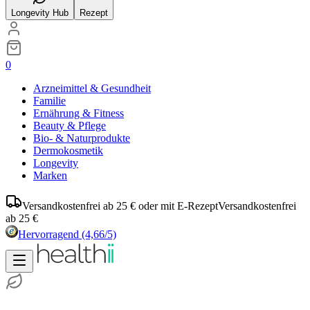
Longevity Hub
Rezept
0
Arzneimittel & Gesundheit
Familie
Ernährung & Fitness
Beauty & Pflege
Bio- & Naturprodukte
Dermokosmetik
Longevity
Marken
Versandkostenfrei ab 25 € oder mit E-Rezept
Versandkostenfrei
ab 25 €
Hervorragend
(4,66/5)