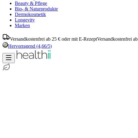
Beauty & Pflege
Bio- & Naturprodukte
Dermokosmetik
Longevity
Marken
Versandkostenfrei ab 25 € oder mit E-Rezept
Versandkostenfrei ab
Hervorragend
(4,66/5)