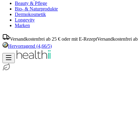
Beauty & Pflege
Bio- & Naturprodukte
Dermokosmetik
Longevity
Marken
Versandkostenfrei ab 25 € oder mit E-Rezept
Versandkostenfrei ab
Hervorragend
(4,66/5)