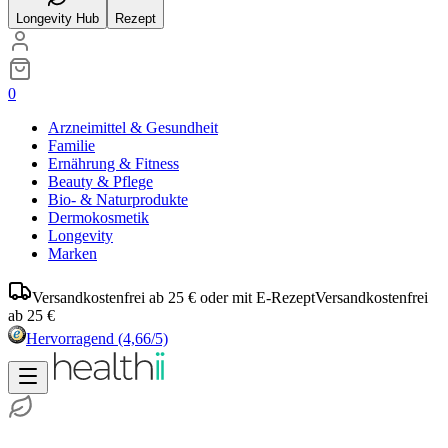
Longevity Hub
Rezept
0
Arzneimittel & Gesundheit
Familie
Ernährung & Fitness
Beauty & Pflege
Bio- & Naturprodukte
Dermokosmetik
Longevity
Marken
Versandkostenfrei ab 25 € oder mit E-Rezept
Versandkostenfrei
ab 25 €
Hervorragend
(4,66/5)