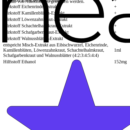
Wirkstoff Eibischwurzel-Extrakt
+
deshalb von Alkoholikern gemieden werden.
Wirkstoff Eichenrinde-Extrakt
+
Wirkstoff Kamillenblüten-Extrakt
+
Wirkstoff Löwenzahnkraut-Extrakt
+
Wirkstoff Schachtelhalmkraut-Extrakt
+
Wirkstoff Schafgarbenkraut-Extrakt
+
Wirkstoff Walnussblätter-Extrakt
+
entspricht Misch-Extrakt aus Eibischwurzel, Eichenrinde,
Kamillenblüten, Löwenzahnkraut, Schachtelhalmkraut,
1ml
Schafgarbenkraut und Walnussblätter (4:2:3:4:5:4:4)
Hilfsstoff Ethanol
152mg