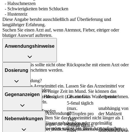
- Halsschmerzen
- Schwierigkeiten beim Schlucken
- Hustenreiz
Diese Angabe beruht ausschließlich auf Überlieferung und
langjähriger Erfahrung.
Suchen Sie einen Arzt auf, wenn Atemnot, Fieber, eitriger oder
blutiger Auswurf auftreten.
Anwendungshinweise
Die Gesamtdosis sollte nicht ohne Rücksprache mit einem Arzt oder
Apotheker überschritten werden.
Dosierung
Art der Anwendung?
Nehmen Sie das Arzneimittel ein. Lassen Sie das Arzneimittel vor
Bei akuten Beschwerden:
dem Hinunterschlucken einige Zeit im Mund. Sie können das
Gegenanzeigen
Personenkreis
Einzeldosis
Gesamtdosis
Zeitpunkt
Arzneimittel auch mit Flüssigkeit (z.B. ein Glas Wasser) einnehmen.
Vor Gebrauch schütteln.
5-6mal täglich
Kinder von 2-5
(max.
unabhängig von
10 Tropfen
Dauer der Anwendung?
Was spricht gegen eine Anwendung?
Jahren
60Tropfen pro
der Mahlzeit
Ohne ärztlichen Rat sollten Sie das Arzneimittel nicht länger als 1
Nebenwirkungen
Tag)
Woche anwenden. Bei länger anhaltenden oder regelmäßig
- Überempfindlichkeit gegen die Inhaltsstoffe
5-6mal täglich
wiederkehrenden Beschwerden sollten Sie Ihren Arzt aufsuchen.
- Überempfindlichkeit bei ähnlichen Medikamenten (Kreuzallergie)
Kinder von 6-11
(max.
unabhängig von