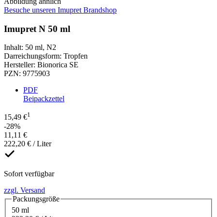
Abbildung ähnlich
Besuche unseren Imupret Brandshop
Imupret N 50 ml
Inhalt
:
50 ml
,
N2
Darreichungsform
:
Tropfen
Hersteller
:
Bionorica SE
PZN
:
9775903
PDF
Beipackzettel
1
15,49 €
-28%
11,11 €
222,20 € / Liter
Sofort verfügbar
zzgl. Versand
Packungsgröße
50 ml