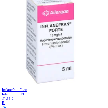
Filterung
Inflanefran Forte
Inhalt
:
5 ml
,
N1
21,11 €
R