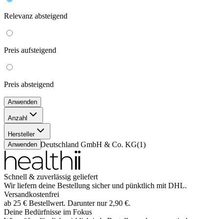
Relevanz
absteigend
Preis
aufsteigend
Preis
absteigend
Anwenden
Anzahl
5 ml
(
1
)
Hersteller
AbbVie Deutschland GmbH & Co. KG
(
1
)
Anwenden
Schnell & zuverlässig geliefert
Wir liefern deine Bestellung sicher und
pünktlich
mit
DHL
.
Versandkostenfrei
ab
25
€
Bestellwert. Darunter nur
2,90
€
.
Deine Bedürfnisse im Fokus