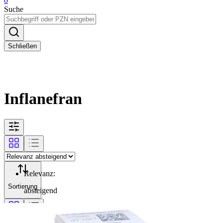
0
Suche
Schließen
Inflanefran
Relevanz
:
Sortierung
absteigend