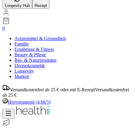
Longevity Hub
Rezept
0
Arzneimittel & Gesundheit
Familie
Ernährung & Fitness
Beauty & Pflege
Bio- & Naturprodukte
Dermokosmetik
Longevity
Marken
Versandkostenfrei ab 25 € oder mit E-Rezept
Versandkostenfrei
ab 25 €
Hervorragend
(4,66/5)