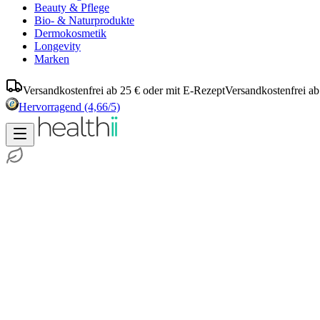
Beauty & Pflege
Bio- & Naturprodukte
Dermokosmetik
Longevity
Marken
Versandkostenfrei ab 25 € oder mit E-Rezept
Versandkostenfrei ab
Hervorragend
(4,66/5)