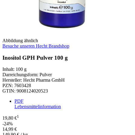
Abbildung ähnlich
Besuche unseren Hecht Brandshop
Inositol GPH Pulver 100 g
Inhalt
:
100 g
Darreichungsform
:
Pulver
Hersteller
:
Hecht Pharma GmbH
PZN
:
7603428
GTIN
:
9008124020523
PDF
Lebensmittelinformation
1
19,80 €
-24%
14,99 €
149,90 € / kg