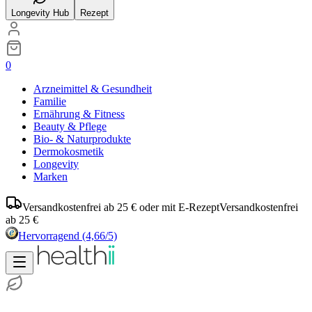
Longevity Hub
Rezept
0
Arzneimittel & Gesundheit
Familie
Ernährung & Fitness
Beauty & Pflege
Bio- & Naturprodukte
Dermokosmetik
Longevity
Marken
Versandkostenfrei ab 25 € oder mit E-Rezept
Versandkostenfrei
ab 25 €
Hervorragend
(4,66/5)