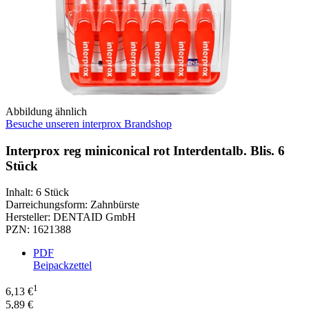
Abbildung ähnlich
Besuche unseren interprox Brandshop
Interprox reg miniconical rot Interdentalb. Blis. 6
Stück
Inhalt
:
6 Stück
Darreichungsform
:
Zahnbürste
Hersteller
:
DENTAID GmbH
PZN
:
1621388
PDF
Beipackzettel
1
6,13 €
5,89 €