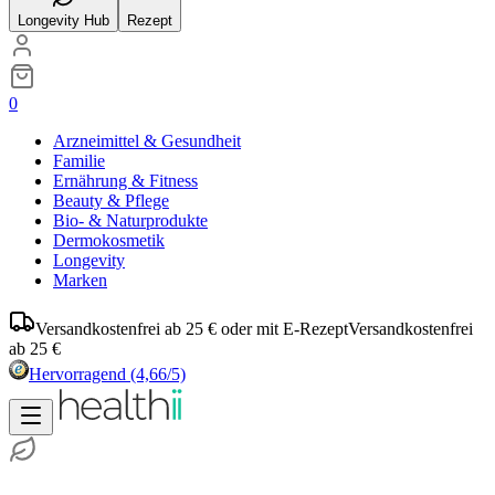
Longevity Hub
Rezept
0
Arzneimittel & Gesundheit
Familie
Ernährung & Fitness
Beauty & Pflege
Bio- & Naturprodukte
Dermokosmetik
Longevity
Marken
Versandkostenfrei ab 25 € oder mit E-Rezept
Versandkostenfrei
ab 25 €
Hervorragend
(4,66/5)