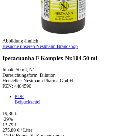
Abbildung ähnlich
Besuche unseren Nestmann Brandshop
Ipecacuanha F Komplex Nr.104 50 ml
Inhalt
:
50 ml
,
N1
Darreichungsform
:
Dilution
Hersteller
:
Nestmann Pharma GmbH
PZN
:
4484590
PDF
Beipackzettel
1
19,36 €
-29%
13,79 €
275,80 € / Liter
2,50 € Bonus für Kassenrezepte