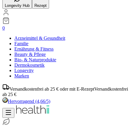
Longevity Hub
Rezept
0
Arzneimittel & Gesundheit
Familie
Ernährung & Fitness
Beauty & Pflege
Bio- & Naturprodukte
Dermokosmetik
Longevity
Marken
Versandkostenfrei ab 25 € oder mit E-Rezept
Versandkostenfrei
ab 25 €
Hervorragend
(4,66/5)