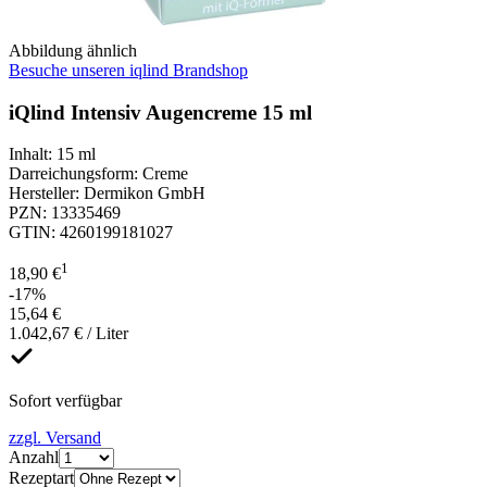
Abbildung ähnlich
Besuche unseren iqlind Brandshop
iQlind Intensiv Augencreme 15 ml
Inhalt
:
15 ml
Darreichungsform
:
Creme
Hersteller
:
Dermikon GmbH
PZN
:
13335469
GTIN
:
4260199181027
1
18,90 €
-17%
15,64 €
1.042,67 € / Liter
Sofort verfügbar
zzgl. Versand
Anzahl
Rezeptart