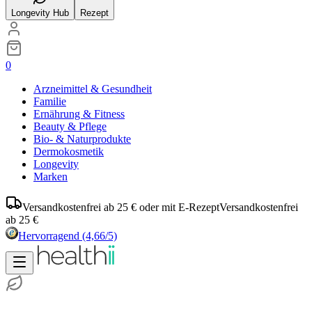
Longevity Hub
Rezept
0
Arzneimittel & Gesundheit
Familie
Ernährung & Fitness
Beauty & Pflege
Bio- & Naturprodukte
Dermokosmetik
Longevity
Marken
Versandkostenfrei ab 25 € oder mit E-Rezept
Versandkostenfrei
ab 25 €
Hervorragend
(4,66/5)