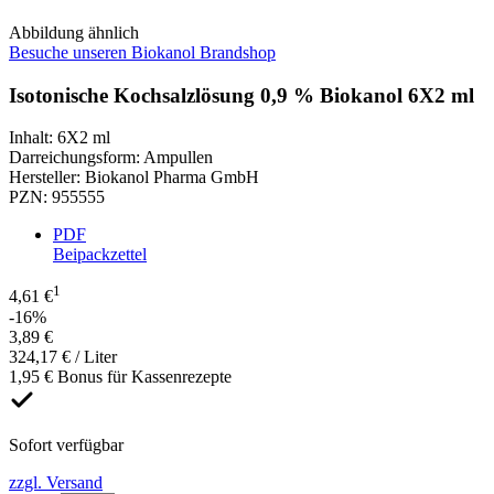
Abbildung ähnlich
Besuche unseren Biokanol Brandshop
Isotonische Kochsalzlösung 0,9 % Biokanol 6X2 ml
Inhalt
:
6X2 ml
Darreichungsform
:
Ampullen
Hersteller
:
Biokanol Pharma GmbH
PZN
:
955555
PDF
Beipackzettel
1
4,61 €
-16%
3,89 €
324,17 € / Liter
1,95 € Bonus für Kassenrezepte
Sofort verfügbar
zzgl. Versand