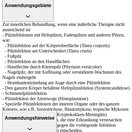
Anwendungsgebiete
Zur innerlichen Behandlung, wenn eine äußerliche Therapie nicht
ausreichend ist:
- Pilzinfektionen mit Hefepilzen, Fadenpilzen und anderen Pilzen,
wie:
- Pilzinfektion auf der Körperoberfläche (Tinea corporis)
- Pilzinfektion am Unterschenkel (Tinea cruris)
- Fußpilz
- Pilzinfektion an den Handflächen
- Hautflechte durch Kleienpilz (Pityriasis versicolor)
- Nagelpilz, der mit Auflösung oder verstärktem Wachstum des
Nagels einhergeht
- Hornhautentzündung am Auge durch eine Pilzinfektion
- Den ganzen Körper befallene Hefepilzinfektion (Systemcandidose)
- Schimmelpilzinfektion
- Pilzinfektion der Atemwege (Histoplasmose)
- Spezielle Pilzinfektionen der inneren Organe oder des ganzen
Körpers, wie z.B. Sporotrichose, Blastomykose, tropische Mykosen
- Pilzinfektion der Hirnhäute(Kryptokokken-Meningitis)
Anwendungshinweise
Es gibt verschiedene Pilzarten, die eine Erkrankung verursachen
können. Ob das Arzneimittel gegen die vorliegende Infektion
wirksam ist, kann nur der Arzt entscheiden.