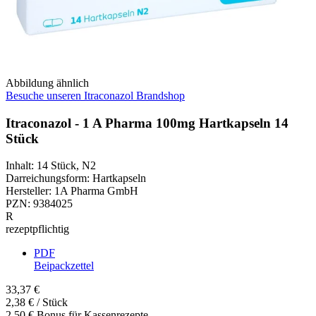
Abbildung ähnlich
Besuche unseren Itraconazol Brandshop
Itraconazol - 1 A Pharma 100mg Hartkapseln 14
Stück
Inhalt
:
14 Stück
,
N2
Darreichungsform
:
Hartkapseln
Hersteller
:
1A Pharma GmbH
PZN
:
9384025
R
rezeptpflichtig
PDF
Beipackzettel
33,37 €
2,38 € / Stück
2,50 € Bonus für Kassenrezepte