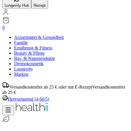
Longevity Hub
Rezept
0
Arzneimittel & Gesundheit
Familie
Ernährung & Fitness
Beauty & Pflege
Bio- & Naturprodukte
Dermokosmetik
Longevity
Marken
Versandkostenfrei ab 25 € oder mit E-Rezept
Versandkostenfrei
ab 25 €
Hervorragend
(4,66/5)