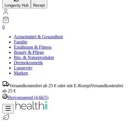
Longevity Hub
Rezept
0
Arzneimittel & Gesundheit
Familie
Ernährung & Fitness
Beauty & Pflege
Bio- & Naturprodukte
Dermokosmetik
Longevity
Marken
Versandkostenfrei ab 25 € oder mit E-Rezept
Versandkostenfrei
ab 25 €
Hervorragend
(4,66/5)