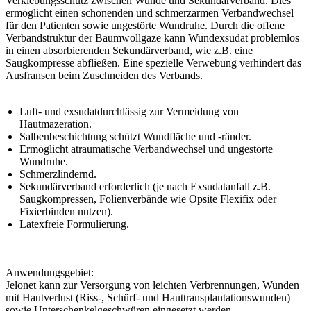
Verklebungsschutz zwischen Wunde und Sekundärverband. Dies
ermöglicht einen schonenden und schmerzarmen Verbandwechsel
für den Patienten sowie ungestörte Wundruhe. Durch die offene
Verbandstruktur der Baumwollgaze kann Wundexsudat problemlos
in einen absorbierenden Sekundärverband, wie z.B. eine
Saugkompresse abfließen. Eine spezielle Verwebung verhindert das
Ausfransen beim Zuschneiden des Verbands.
Luft- und exsudatdurchlässig zur Vermeidung von
Hautmazeration.
Salbenbeschichtung schützt Wundfläche und -ränder.
Ermöglicht atraumatische Verbandwechsel und ungestörte
Wundruhe.
Schmerzlindernd.
Sekundärverband erforderlich (je nach Exsudatanfall z.B.
Saugkompressen, Folienverbände wie Opsite Flexifix oder
Fixierbinden nutzen).
Latexfreie Formulierung.
Anwendungsgebiet:
Jelonet kann zur Versorgung von leichten Verbrennungen, Wunden
mit Hautverlust (Riss-, Schürf- und Hauttransplantationswunden)
sowie Unterschenkelgeschwüren eingesetzt werden.