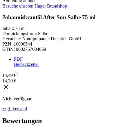
Abbildung ähnlich
Besuche unseren Hager Brandshop
Johanniskrautöl After Sun Salbe 75 ml
Inhalt
:
75 ml
Darreichungsform
:
Salbe
Hersteller
:
Naturpräparate Dieterich GmbH
PZN
:
10000544
GTIN
:
9002757004059
PDF
Beipackzettel
1
14,49 €
14,20 €
Nicht verfügbar
zzgl. Versand
Bewertungen