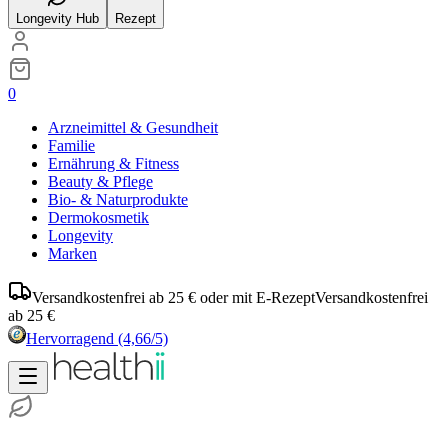
Longevity Hub
Rezept
0
Arzneimittel & Gesundheit
Familie
Ernährung & Fitness
Beauty & Pflege
Bio- & Naturprodukte
Dermokosmetik
Longevity
Marken
Versandkostenfrei ab 25 € oder mit E-Rezept
Versandkostenfrei
ab 25 €
Hervorragend
(4,66/5)