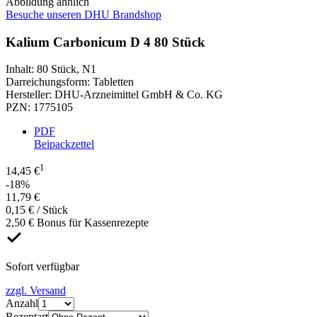
Abbildung ähnlich
Besuche unseren DHU Brandshop
Kalium Carbonicum D 4 80 Stück
Inhalt
:
80 Stück
,
N1
Darreichungsform
:
Tabletten
Hersteller
:
DHU-Arzneimittel GmbH & Co. KG
PZN
:
1775105
PDF
Beipackzettel
1
14,45 €
-18%
11,79 €
0,15 € / Stück
2,50 € Bonus für Kassenrezepte
Sofort verfügbar
zzgl. Versand
Anzahl
Rezeptart