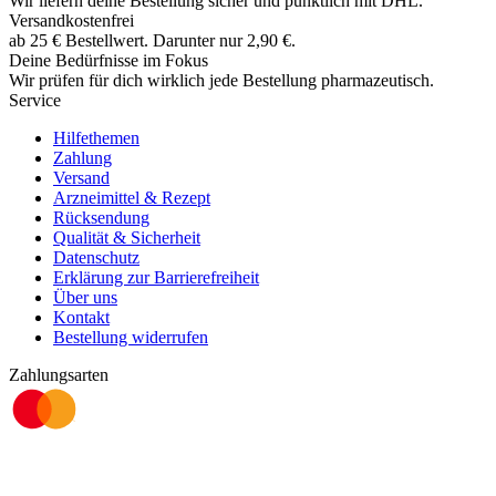
Wir liefern deine Bestellung sicher und
pünktlich
mit
DHL
.
Versandkostenfrei
ab
25
€
Bestellwert. Darunter nur
2,90
€
.
Deine Bedürfnisse im Fokus
Wir prüfen für dich wirklich
jede
Bestellung pharmazeutisch.
Service
Hilfethemen
Zahlung
Versand
Arzneimittel & Rezept
Rücksendung
Qualität & Sicherheit
Datenschutz
Erklärung zur Barrierefreiheit
Über uns
Kontakt
Bestellung widerrufen
Zahlungsarten