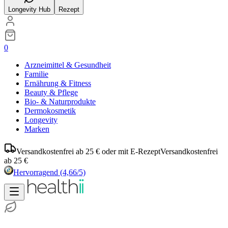
Longevity Hub
Rezept
0
Arzneimittel & Gesundheit
Familie
Ernährung & Fitness
Beauty & Pflege
Bio- & Naturprodukte
Dermokosmetik
Longevity
Marken
Versandkostenfrei ab 25 € oder mit E-Rezept
Versandkostenfrei
ab 25 €
Hervorragend
(4,66/5)