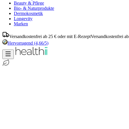
Beauty & Pflege
Bio- & Naturprodukte
Dermokosmetik
Longevity
Marken
Versandkostenfrei ab 25 € oder mit E-Rezept
Versandkostenfrei ab
Hervorragend
(4,66/5)