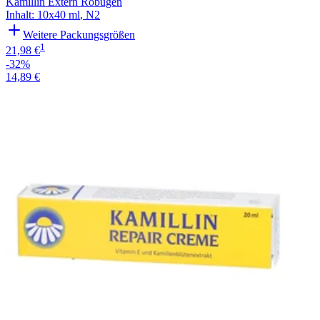
Kamillin Extern Robugen
Inhalt
:
10x40 ml
,
N2
Weitere Packungsgrößen
1
21,98 €
-32%
14,89 €