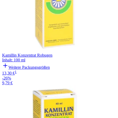
Kamillin Konzentrat Robugen
Inhalt
:
100 ml
Weitere Packungsgrößen
1
13,30 €
-26%
9,79 €