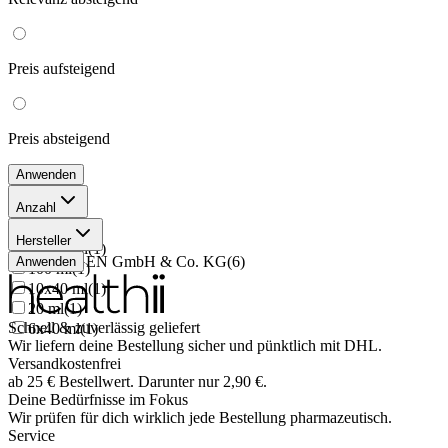
Preis
aufsteigend
Preis
absteigend
Anwenden
Anzahl
40 ml
(
1
)
Hersteller
25x40 ml
(
1
)
ROBUGEN GmbH & Co. KG
(
6
)
Anwenden
100 ml
(
1
)
10x40 ml
(
1
)
20 ml
(
1
)
Schnell & zuverlässig geliefert
6x40 ml
(
1
)
Wir liefern deine Bestellung sicher und
pünktlich
mit
DHL
.
Versandkostenfrei
ab
25
€
Bestellwert. Darunter nur
2,90
€
.
Deine Bedürfnisse im Fokus
Wir prüfen für dich wirklich
jede
Bestellung pharmazeutisch.
Service