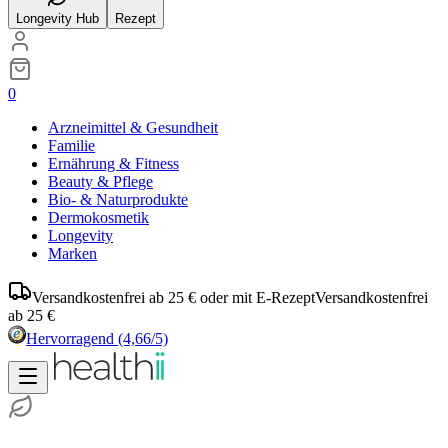
Longevity Hub
Rezept
0
Arzneimittel & Gesundheit
Familie
Ernährung & Fitness
Beauty & Pflege
Bio- & Naturprodukte
Dermokosmetik
Longevity
Marken
Versandkostenfrei ab 25 € oder mit E-Rezept
Versandkostenfrei
ab 25 €
Hervorragend
(4,66/5)