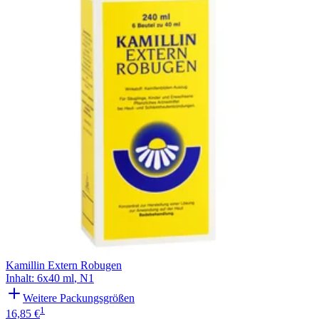
Filterung
Kamillin Extern Robugen
Inhalt
:
6x40 ml
,
N1
Weitere Packungsgrößen
1
16,85 €