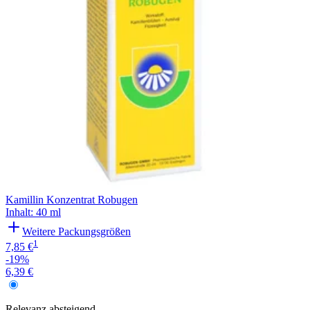
Kamillin Konzentrat Robugen
Inhalt
:
40 ml
Weitere Packungsgrößen
1
7,85 €
-19%
6,39 €
Relevanz
absteigend