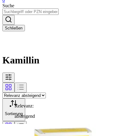
0
Suche
Schließen
Kamillin
Relevanz
:
Sortierung
absteigend