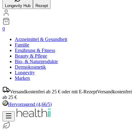
Longevity Hub
Rezept
0
Arzneimittel & Gesundheit
Familie
Ernährung & Fitness
Beauty & Pflege
Bio- & Naturprodukte
Dermokosmetik
Longevity
Marken
Versandkostenfrei ab 25 € oder mit E-Rezept
Versandkostenfrei
ab 25 €
Hervorragend
(4,66/5)