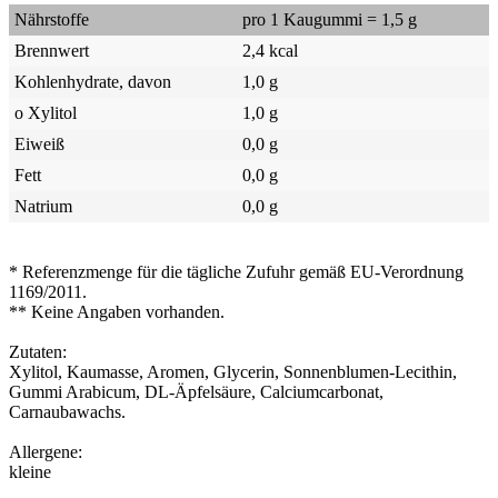
Nährstoffe
pro 1 Kaugummi = 1,5 g
Brennwert
2,4 kcal
Kohlenhydrate, davon
1,0 g
o Xylitol
1,0 g
Eiweiß
0,0 g
Fett
0,0 g
Natrium
0,0 g
* Referenzmenge für die tägliche Zufuhr gemäß EU-Verordnung
1169/2011.
** Keine Angaben vorhanden.
Zutaten:
Xylitol, Kaumasse, Aromen, Glycerin, Sonnenblumen-Lecithin,
Gummi Arabicum, DL-Äpfelsäure, Calciumcarbonat,
Carnaubawachs.
Allergene:
kleine