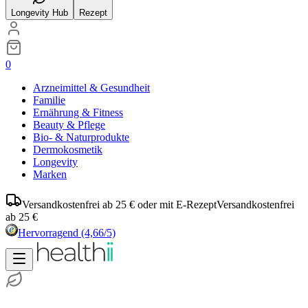
Longevity Hub
Rezept
0
Arzneimittel & Gesundheit
Familie
Ernährung & Fitness
Beauty & Pflege
Bio- & Naturprodukte
Dermokosmetik
Longevity
Marken
Versandkostenfrei ab 25 € oder mit E-Rezept
Versandkostenfrei
ab 25 €
Hervorragend
(4,66/5)