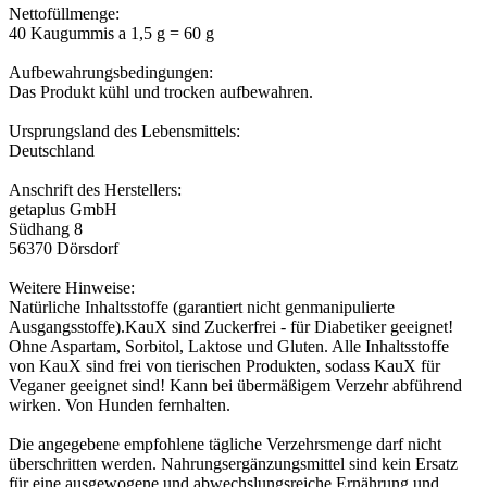
Nettofüllmenge:
40 Kaugummis a 1,5 g = 60 g
Aufbewahrungsbedingungen:
Das Produkt kühl und trocken aufbewahren.
Ursprungsland des Lebensmittels:
Deutschland
Anschrift des Herstellers:
getaplus GmbH
Südhang 8
56370 Dörsdorf
Weitere Hinweise:
Natürliche Inhaltsstoffe (garantiert nicht genmanipulierte
Ausgangsstoffe).KauX sind Zuckerfrei - für Diabetiker geeignet!
Ohne Aspartam, Sorbitol, Laktose und Gluten. Alle Inhaltsstoffe
von KauX sind frei von tierischen Produkten, sodass KauX für
Veganer geeignet sind! Kann bei übermäßigem Verzehr abführend
wirken. Von Hunden fernhalten.
Die angegebene empfohlene tägliche Verzehrsmenge darf nicht
überschritten werden. Nahrungsergänzungsmittel sind kein Ersatz
für eine ausgewogene und abwechslungsreiche Ernährung und