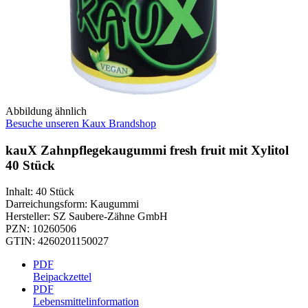
Abbildung ähnlich
Besuche unseren Kaux Brandshop
kauX Zahnpflegekaugummi fresh fruit mit Xylitol
40 Stück
Inhalt
:
40 Stück
Darreichungsform
:
Kaugummi
Hersteller
:
SZ Saubere-Zähne GmbH
PZN
:
10260506
GTIN
:
4260201150027
PDF
Beipackzettel
PDF
Lebensmittelinformation