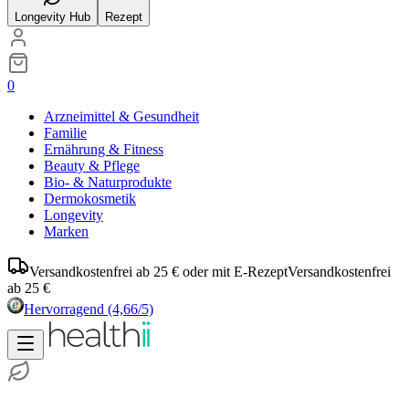
Longevity Hub
Rezept
0
Arzneimittel & Gesundheit
Familie
Ernährung & Fitness
Beauty & Pflege
Bio- & Naturprodukte
Dermokosmetik
Longevity
Marken
Versandkostenfrei ab 25 € oder mit E-Rezept
Versandkostenfrei
ab 25 €
Hervorragend
(4,66/5)