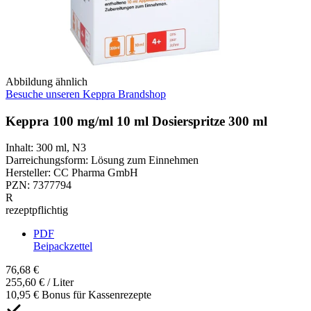
Abbildung ähnlich
Besuche unseren Keppra Brandshop
Keppra 100 mg/ml 10 ml Dosierspritze 300 ml
Inhalt
:
300 ml
,
N3
Darreichungsform
:
Lösung zum Einnehmen
Hersteller
:
CC Pharma GmbH
PZN
:
7377794
R
rezeptpflichtig
PDF
Beipackzettel
76,68 €
255,60 € / Liter
10,95 € Bonus für Kassenrezepte