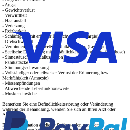
- Angst
- Gewichtsverlust
- Verwirrtheit
- Haarausfall
- Verletzung
- Reizbarkeit
- Schläfrigkeit mit erhöhter Reizschwelle (Lethargie)
- Drehschwindel
- Verminderte Zahl an weißen Blutkörperchen (Leukopenie)
- Seelische Erkrankung mit Persönlichkeitsveränderung (Psychose)
- Sinnestäuschung (Halluzination)
- Panikattacke
- Stimmungsschwankung
- Vollständiger oder teilweiser Verlust der Erinnerung bzw.
Merkfähigkeit (Amnesie)
- Missempfindungen
- Abweichende Leberfunktionswerte
- Muskelschwäche
Bemerken Sie eine Befindlichkeitsstörung oder Veränderung
während der Behandlung, wenden Sie sich an Ihren Arzt oder
Apotheker.
Für die Information an dieser Stelle werden vor allem