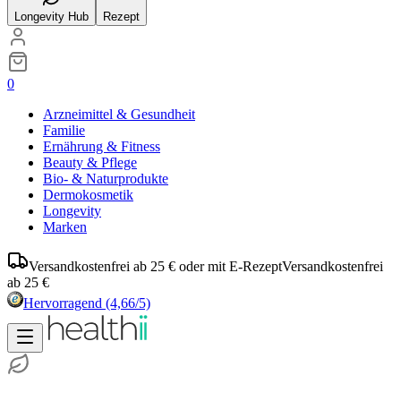
Longevity Hub
Rezept
0
Arzneimittel & Gesundheit
Familie
Ernährung & Fitness
Beauty & Pflege
Bio- & Naturprodukte
Dermokosmetik
Longevity
Marken
Versandkostenfrei ab 25 € oder mit E-Rezept
Versandkostenfrei
ab 25 €
Hervorragend
(4,66/5)