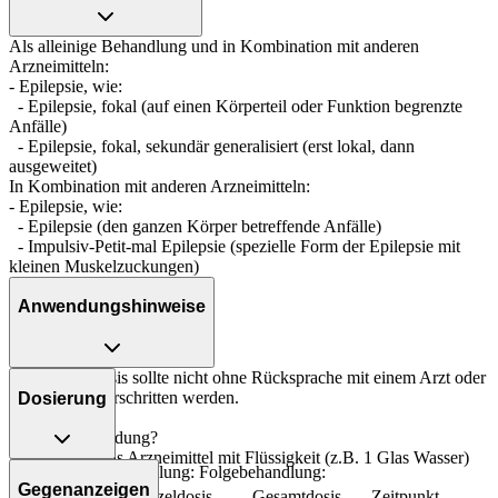
Als alleinige Behandlung und in Kombination mit anderen
Arzneimitteln:
- Epilepsie, wie:
- Epilepsie, fokal (auf einen Körperteil oder Funktion begrenzte
Anfälle)
- Epilepsie, fokal, sekundär generalisiert (erst lokal, dann
ausgeweitet)
In Kombination mit anderen Arzneimitteln:
- Epilepsie, wie:
- Epilepsie (den ganzen Körper betreffende Anfälle)
- Impulsiv-Petit-mal Epilepsie (spezielle Form der Epilepsie mit
kleinen Muskelzuckungen)
Anwendungshinweise
Die Gesamtdosis sollte nicht ohne Rücksprache mit einem Arzt oder
Apotheker überschritten werden.
Dosierung
Art der Anwendung?
Nehmen Sie das Arzneimittel mit Flüssigkeit (z.B. 1 Glas Wasser)
Als alleinige Behandlung: Folgebehandlung:
ein.
Gegenanzeigen
Personenkreis
Einzeldosis
Gesamtdosis
Zeitpunkt