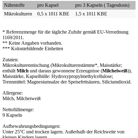
Nährstoffe
pro Kapsel
pro 3 Kapseln ( Tagesdosis)
Mikrokulturen
0,5 x 1011 KBE
1,5 x 1011 KBE
* Referenzmenge für die tägliche Zufuhr gemäß EU-Verordnung
1169/2011.
** Keine Angaben vorhanden.
*** Koloniebildende Einheiten
Zutaten:
Mikrokulturenmischung (Mikrokulturenstämme*, Maisstärke;
enthält
Milch
und daraus gewonnene Erzeugnisse (
Milcheiweiß
)),
Maisstärke, Kapselhülle: Hydroxypropylmethylcellulose;
Trennmittel: Magnesiumsalze der Speisefettsäuren, Siliciumdioxid.
Allergene:
Milch, Milcheiweiß
Nettofüllmenge:
9 Kapseln
Aufbewahrungsbedingungen:
Unter 25°C und trocken lagern. Außerhalb der Reichweite von
kleinen Kindern lagern.