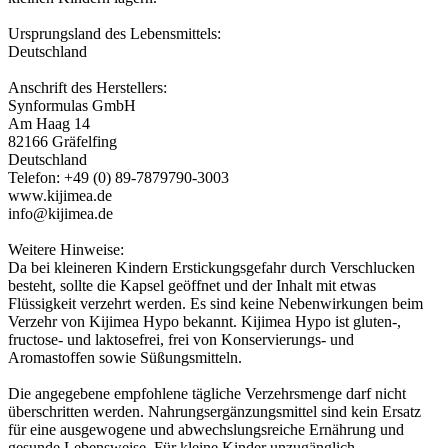
Ursprungsland des Lebensmittels:
Deutschland
Anschrift des Herstellers:
Synformulas GmbH
Am Haag 14
82166 Gräfelfing
Deutschland
Telefon: +49 (0) 89-7879790-3003
www.kijimea.de
info@kijimea.de
Weitere Hinweise:
Da bei kleineren Kindern Erstickungsgefahr durch Verschlucken
besteht, sollte die Kapsel geöffnet und der Inhalt mit etwas
Flüssigkeit verzehrt werden. Es sind keine Nebenwirkungen beim
Verzehr von Kijimea Hypo bekannt. Kijimea Hypo ist gluten-,
fructose- und laktosefrei, frei von Konservierungs- und
Aromastoffen sowie Süßungsmitteln.
Die angegebene empfohlene tägliche Verzehrsmenge darf nicht
überschritten werden. Nahrungsergänzungsmittel sind kein Ersatz
für eine ausgewogene und abwechslungsreiche Ernährung und
gesunde Lebensweise. Für kleine Kinder unzugänglich