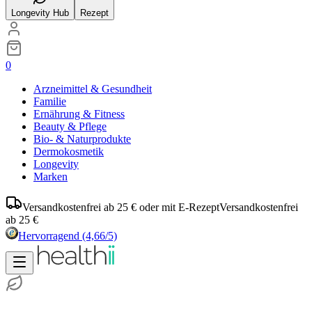
Longevity Hub
Rezept
0
Arzneimittel & Gesundheit
Familie
Ernährung & Fitness
Beauty & Pflege
Bio- & Naturprodukte
Dermokosmetik
Longevity
Marken
Versandkostenfrei ab 25 € oder mit E-Rezept
Versandkostenfrei
ab 25 €
Hervorragend
(4,66/5)