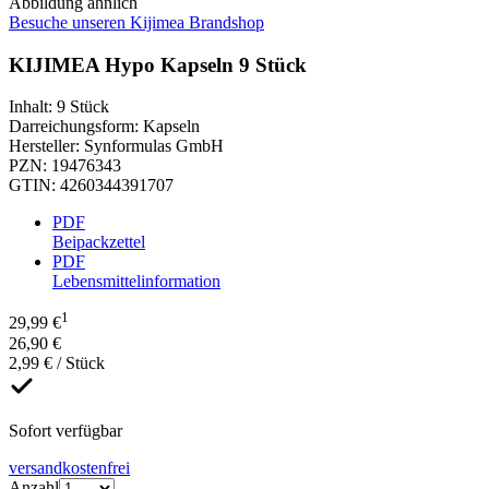
Abbildung ähnlich
Besuche unseren Kijimea Brandshop
KIJIMEA Hypo Kapseln 9 Stück
Inhalt
:
9 Stück
Darreichungsform
:
Kapseln
Hersteller
:
Synformulas GmbH
PZN
:
19476343
GTIN
:
4260344391707
PDF
Beipackzettel
PDF
Lebensmittelinformation
1
29,99 €
26,90 €
2,99 € / Stück
Sofort verfügbar
versandkostenfrei
Anzahl