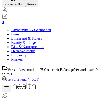
Longevity Hub
Rezept
0
Arzneimittel & Gesundheit
Familie
Ernährung & Fitness
Beauty & Pflege
Bio- & Naturprodukte
Dermokosmetik
Longevity
Marken
Versandkostenfrei ab 25 € oder mit E-Rezept
Versandkostenfrei
ab 25 €
Hervorragend
(4,66/5)