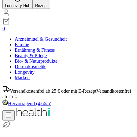
Longevity Hub
Rezept
0
Arzneimittel & Gesundheit
Familie
Ernährung & Fitness
Beauty & Pflege
Bio- & Naturprodukte
Dermokosmetik
Longevity
Marken
Versandkostenfrei ab 25 € oder mit E-Rezept
Versandkostenfrei
ab 25 €
Hervorragend
(4,66/5)