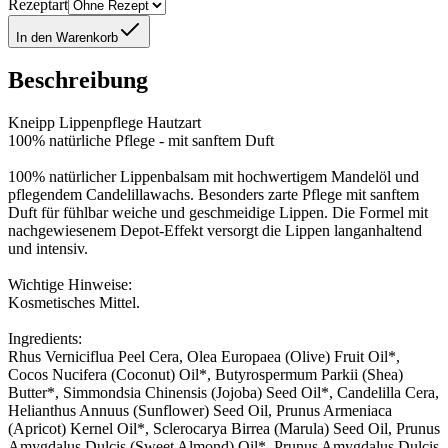
Rezeptart
In den Warenkorb
Beschreibung
Kneipp Lippenpflege Hautzart
100% natürliche Pflege - mit sanftem Duft
100% natürlicher Lippenbalsam mit hochwertigem Mandelöl und
pflegendem Candelillawachs. Besonders zarte Pflege mit sanftem
Duft für fühlbar weiche und geschmeidige Lippen. Die Formel mit
nachgewiesenem Depot-Effekt versorgt die Lippen langanhaltend
und intensiv.
Wichtige Hinweise:
Kosmetisches Mittel.
Ingredients:
Rhus Verniciflua Peel Cera, Olea Europaea (Olive) Fruit Oil*,
Cocos Nucifera (Coconut) Oil*, Butyrospermum Parkii (Shea)
Butter*, Simmondsia Chinensis (Jojoba) Seed Oil*, Candelilla Cera,
Helianthus Annuus (Sunflower) Seed Oil, Prunus Armeniaca
(Apricot) Kernel Oil*, Sclerocarya Birrea (Marula) Seed Oil, Prunus
Amygdalus Dulcis (Sweet Almond) Oil*, Prunus Amygdalus Dulcis