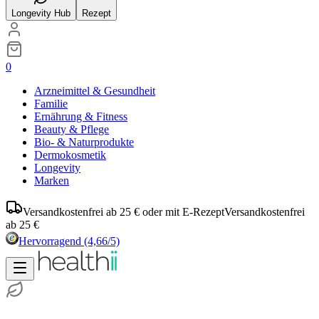
Longevity Hub
Rezept
0
Arzneimittel & Gesundheit
Familie
Ernährung & Fitness
Beauty & Pflege
Bio- & Naturprodukte
Dermokosmetik
Longevity
Marken
Versandkostenfrei ab 25 € oder mit E-Rezept
Versandkostenfrei
ab 25 €
Hervorragend
(4,66/5)