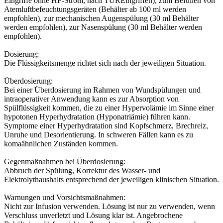
Eingriffe ohne HF-Strom; nach TUREingriffen), zum Befüllen von
Atemluftbefeuchtungsgeräten (Behälter ab 100 ml werden
empfohlen), zur mechanischen Augenspülung (30 ml Behälter
werden empfohlen), zur Nasenspülung (30 ml Behälter werden
empfohlen).
Dosierung:
Die Flüssigkeitsmenge richtet sich nach der jeweiligen Situation.
Überdosierung:
Bei einer Überdosierung im Rahmen von Wundspülungen und
intraoperativer Anwendung kann es zur Absorption von
Spülflüssigkeit kommen, die zu einer Hypervolämie im Sinne einer
hypotonen Hyperhydratation (Hyponatriämie) führen kann.
Symptome einer Hyperhydratation sind Kopfschmerz, Brechreiz,
Unruhe und Desorientierung. In schweren Fällen kann es zu
komaähnlichen Zuständen kommen.
Gegenmaßnahmen bei Überdosierung:
Abbruch der Spülung, Korrektur des Wasser- und
Elektrolythaushalts entsprechend der jeweiligen klinischen Situation.
Warnungen und Vorsichtsmaßnahmen:
Nicht zur Infusion verwenden. Lösung ist nur zu verwenden, wenn
Verschluss unverletzt und Lösung klar ist. Angebrochene