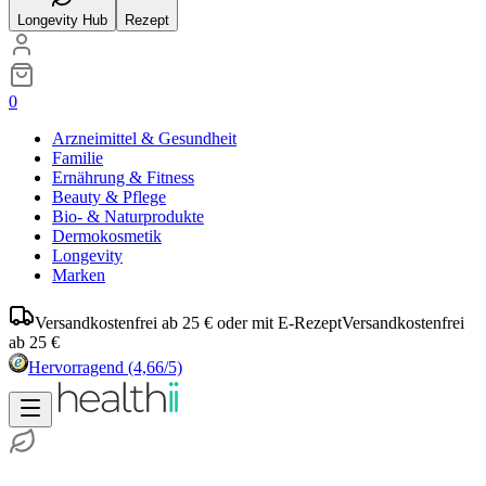
Longevity Hub
Rezept
0
Arzneimittel & Gesundheit
Familie
Ernährung & Fitness
Beauty & Pflege
Bio- & Naturprodukte
Dermokosmetik
Longevity
Marken
Versandkostenfrei ab 25 € oder mit E-Rezept
Versandkostenfrei
ab 25 €
Hervorragend
(4,66/5)