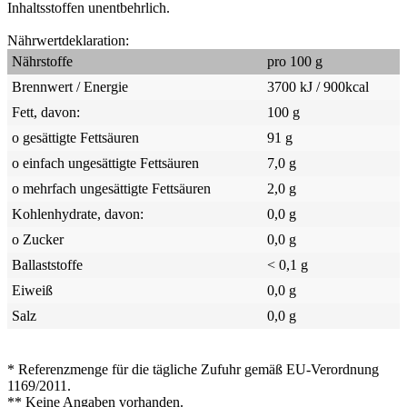
Inhaltsstoffen unentbehrlich.
Nährwertdeklaration:
Nährstoffe
pro 100 g
Brennwert / Energie
3700 kJ / 900kcal
Fett, davon:
100 g
o gesättigte Fettsäuren
91 g
o einfach ungesättigte Fettsäuren
7,0 g
o mehrfach ungesättigte Fettsäuren
2,0 g
Kohlenhydrate, davon:
0,0 g
o Zucker
0,0 g
Ballaststoffe
< 0,1 g
Eiweiß
0,0 g
Salz
0,0 g
* Referenzmenge für die tägliche Zufuhr gemäß EU-Verordnung
1169/2011.
** Keine Angaben vorhanden.