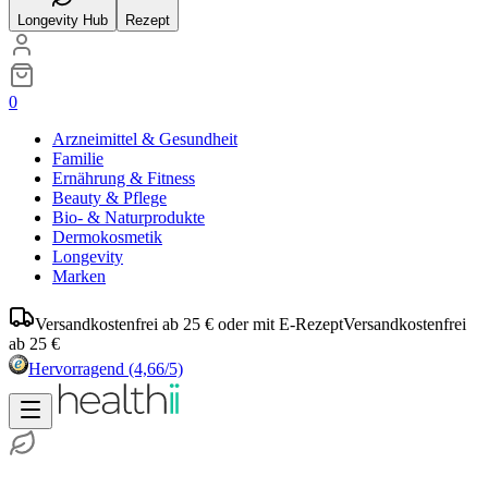
Longevity Hub
Rezept
0
Arzneimittel & Gesundheit
Familie
Ernährung & Fitness
Beauty & Pflege
Bio- & Naturprodukte
Dermokosmetik
Longevity
Marken
Versandkostenfrei ab 25 € oder mit E-Rezept
Versandkostenfrei
ab 25 €
Hervorragend
(4,66/5)